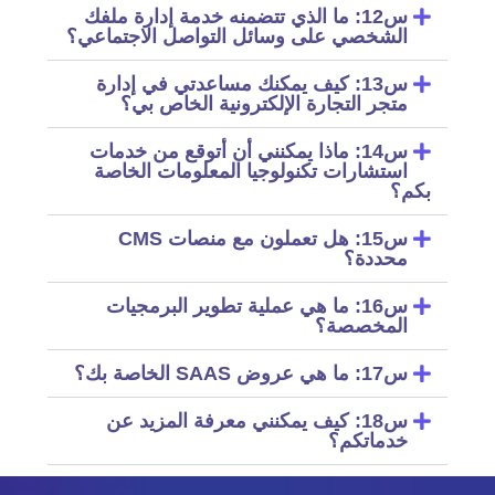
س12: ما الذي تتضمنه خدمة إدارة ملفك
الشخصي على وسائل التواصل الاجتماعي؟
س13: كيف يمكنك مساعدتي في إدارة
متجر التجارة الإلكترونية الخاص بي؟
س14: ماذا يمكنني أن أتوقع من خدمات
استشارات تكنولوجيا المعلومات الخاصة
بكم؟
س15: هل تعملون مع منصات CMS
محددة؟
س16: ما هي عملية تطوير البرمجيات
المخصصة؟
س17: ما هي عروض SAAS الخاصة بك؟
س18: كيف يمكنني معرفة المزيد عن
خدماتكم؟