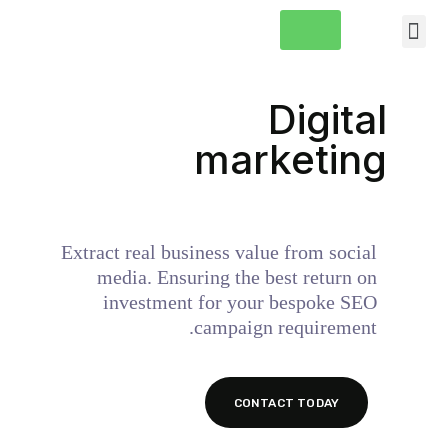
معلومات عنا
الصفحة الرئيسية
Digital
marketing
Extract real business value from social
media. Ensuring the best return on
investment for your bespoke SEO
campaign requirement.
CONTACT TODAY