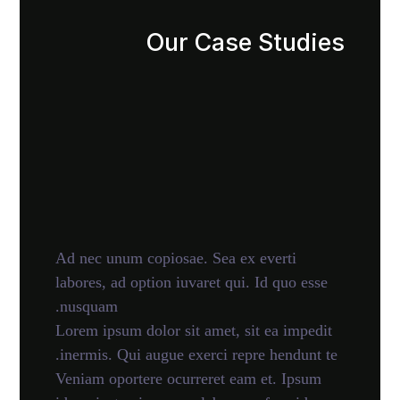
Our Case Studies
Ad nec unum copiosae. Sea ex everti
labores, ad option iuvaret qui. Id quo esse
nusquam.
Lorem ipsum dolor sit amet, sit ea impedit
inermis. Qui augue exerci repre hendunt te.
Veniam oportere ocurreret eam et. Ipsum