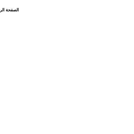
الصفحة الر
أغسطس 2, 2021
arabiancode
Compare Photo Views